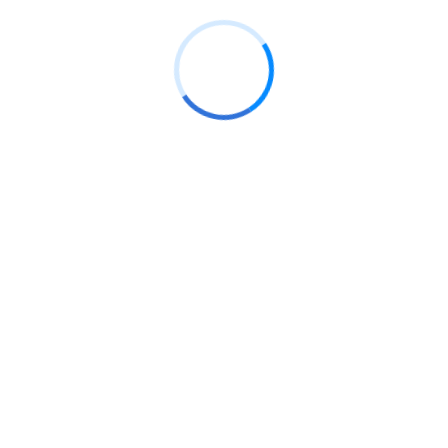
Establecer la Línea Base
Elección del comité o Supervisor de Seguridad y
Salud en el Trabajo
Política y objetivos en materia de Seguridad y
Salud en el Trabajo
Identificar los peligros, evaluación de riesgos
(IPER) y medidas de control
Plan Anual de Seguridad y Salud en el Trabajo
Plan de Preparación y Respuesta ante
Emergencias
Reglamento Interno de Seguridad y Salud en el
Trabajo (aplica a empresas con más de 20
trabajadores)