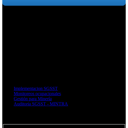
Somos una empresa peruana de profesionales y especialistas en la
gestión de empresas, enfocados en la búsqueda constante de las
mejores soluciones para cada tipo de negocio
ENLACES RÁPIDOS :
Implementacion SGSST
Monitoreos ocupacionales
Gestión para Minería
Auditoria SGSST - MINTRA
SUSCRÍBETE AL BOLETÍN :