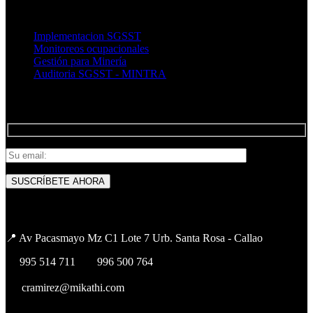
ENLACES RÁPIDOS :
Implementacion SGSST
Monitoreos ocupacionales
Gestión para Minería
Auditoria SGSST - MINTRA
SUSCRÍBETE AL BOLETÍN :
INFORMACIÓN :
📍 Av Pacasmayo Mz C1 Lote 7 Urb. Santa Rosa - Callao
📞
995 514 711
| 📞
996 500 764
✉️
cramirez@mikathi.com