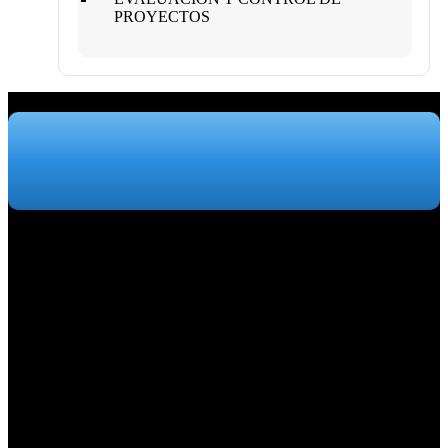
PROYECTOS
Somos una empresa peruana de profesionales y especialistas en la
gestión de empresas, enfocados en la búsqueda constante de las
mejores soluciones para cada tipo de negocio