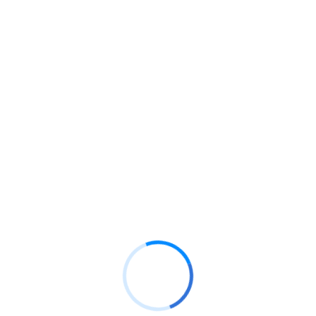
Interpretación de la Normativa Legal de SST
Inspecciones de Seguridad y Salud en el Trabajo
Identificación de Peligros y Evaluación de
Riesgos (IPERC)
Investigación de Accidentes de Trabajo
Metodología ICAM
Investigación y Costos de un Accidente de
Trabajo
Indicadores de la Gestión de Seguridad y Salud
en el Trabajo