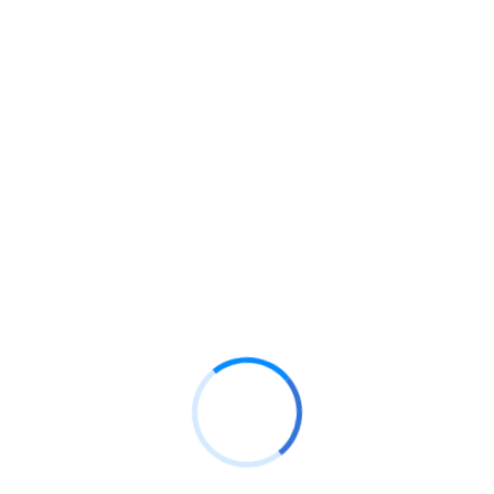
alineada al tamaño y características del negocio. Se
realiza la combinación de los objetivos y necesidades
de los clientes en nuestros modelos financieros de
manera de determinar el nivel óptimo de reducción de
gastos.
Podemos realizar un análisis de la posición de deuda,
registro de deuda por montos, proveedores,
antigüedad, tasas de interés y características que
permitan realizar una estructura de deuda de acorde al
plan estratégico.