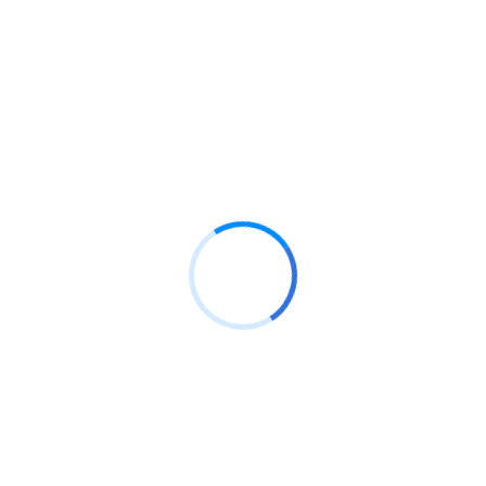
futuras para que puedan tomar decisiones con el
objetivo de que puedas rentabilizar cada vez mas tus
recursos financieros.
Somos una empresa peruana de profesionales y
especialistas en la gestión de empresas,