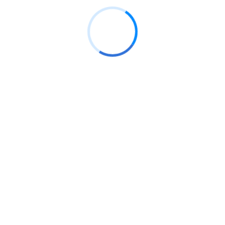
interesadas Para cumplir con la norma, las empresas
deben satisfacer todos los requisitos legales y
reglamentarios aplicables relacionados con la
seguridad alimentaria