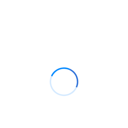
objetivos estratégicos, las metas y las estrategias que
se utilizaran para alcanzarlos. Se explica en detalle los
objetivos de producción, los ingresos, costos y la
necesidad de recursos necesarios para poder cumplir
los objetivos planteados.