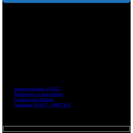
Somos una empresa peruana de profesionales y especialistas en la
gestión de empresas, enfocados en la búsqueda constante de las
mejores soluciones para cada tipo de negocio
ENLACES RÁPIDOS :
Implementacion SGSST
Monitoreos ocupacionales
Gestión para Minería
Auditoria SGSST - MINTRA
SUSCRÍBETE AL BOLETÍN :